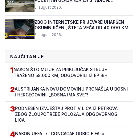
POČETNIH ULAGANJA ZA STADION
„TOPOLIK“
5. august 2026.
ZBOG INTERNETSKE PRIJEVARE UHAPŠEN
OSUMNJIČENI, ŠTETA VEĆA OD 40.000 KM
5. august 2026.
NAJČITANIJE
1
NAKON ŠTO MU JE ZA PRIKLJUČAK STRUJE
TRAŽENO 58.000 KM, ODGOVORILI IZ EP BiH
2
AUSTRIJANKA NOVU DOMOVINU PRONAŠLA U BOSNI
I HERCEGOVINI: „BOSNA IMA SVE“!
3
PODNESEN IZVJEŠTAJ PROTIV LICA IZ PETROVA
ZBOG ZLOUPOTREBE POLOŽAJA ODGOVORNOG
LICA
4
NAKON UEFA-e i CONCACAF ODBIO FIFA-u