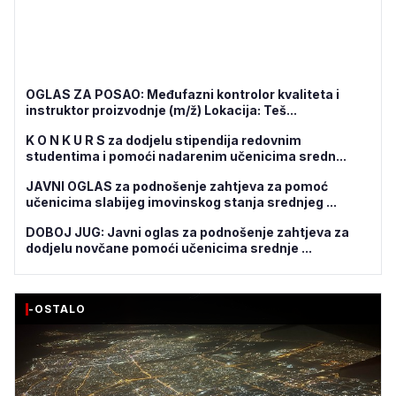
OGLAS ZA POSAO: Međufazni kontrolor kvaliteta i
instruktor proizvodnje (m/ž) Lokacija: Teš...
K O N K U R S za dodjelu stipendija redovnim
studentima i pomoći nadarenim učenicima sredn...
JAVNI OGLAS za podnošenje zahtjeva za pomoć
učenicima slabijeg imovinskog stanja srednjeg ...
DOBOJ JUG: Javni oglas za podnošenje zahtjeva za
dodjelu novčane pomoći učenicima srednje ...
-OSTALO