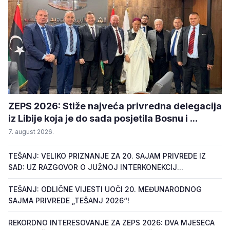
ZEPS 2026: Stiže najveća privredna delegacija
iz Libije koja je do sada posjetila Bosnu i ...
7. august 2026.
TEŠANJ: VELIKO PRIZNANJE ZA 20. SAJAM PRIVREDE IZ
SAD: UZ RAZGOVOR O JUŽNOJ INTERKONEKCIJ...
TEŠANJ: ODLIČNE VIJESTI UOČI 20. MEĐUNARODNOG
SAJMA PRIVREDE „TEŠANJ 2026“!
REKORDNO INTERESOVANJE ZA ZEPS 2026: DVA MJESECA