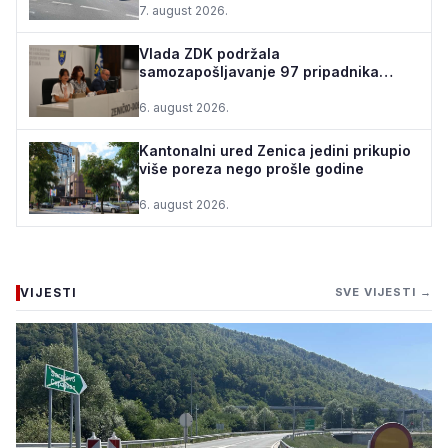
7. august 2026.
Vlada ZDK podržala
samozapošljavanje 97 pripadnika
boračke populacije - za 10 godina
podrž...
6. august 2026.
Kantonalni ured Zenica jedini prikupio
više poreza nego prošle godine
6. august 2026.
VIJESTI
SVE VIJESTI →