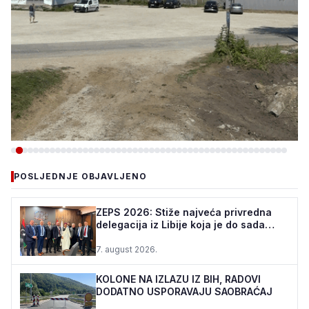
-VIJESTI
POSLJEDNJE OBJAVLJENO
TEŠANJ I USORA OSIGURALI
160.000 POČETNIH ULAGANJA
ZEPS 2026: Stiže najveća privredna
delegacija iz Libije koja je do sada
ZA STADION „TOPOLIK“
posjetila Bosnu i ...
7. august 2026.
5. august 2026.
•
161 pregleda
KOLONE NA IZLAZU IZ BIH, RADOVI
DODATNO USPORAVAJU SAOBRAĆAJ