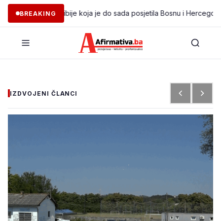
gacija iz Libije koja je do sada posjetila Bosnu i Hercegovinu
•
KOL
BREAKING
IZDVOJENI ČLANCI