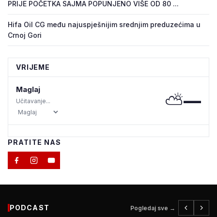
PRIJE POČETKA SAJMA POPUNJENO VIŠE OD 80 ...
Hifa Oil CG među najuspješnijim srednjim preduzećima u
Crnoj Gori
VRIJEME
Maglaj
⛅
—
Učitavanje...
PRATITE NAS
PODCAST
Pogledaj sve →