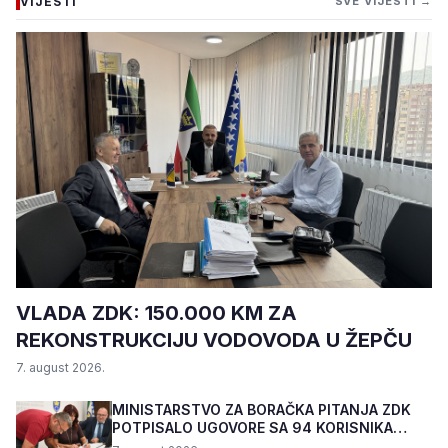
VIJESTI
SVE VIJESTI →
VLADA ZDK: 150.000 KM ZA
REKONSTRUKCIJU VODOVODA U ŽEPČU
7. august 2026.
MINISTARSTVO ZA BORAČKA PITANJA ZDK
POTPISALO UGOVORE SA 94 KORISNIKA
PROGRAMA "BIZNIS PL...