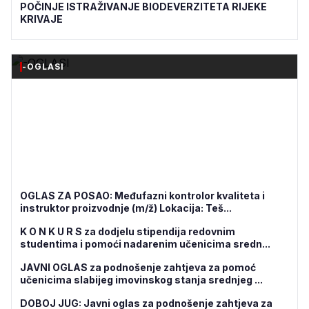
POČINJE ISTRAŽIVANJE BIODEVERZITETA RIJEKE
KRIVAJE
-OGLASI
OGLAS ZA POSAO: Međufazni kontrolor kvaliteta i
instruktor proizvodnje (m/ž) Lokacija: Teš...
K O N K U R S za dodjelu stipendija redovnim
studentima i pomoći nadarenim učenicima sredn...
JAVNI OGLAS za podnošenje zahtjeva za pomoć
učenicima slabijeg imovinskog stanja srednjeg ...
DOBOJ JUG: Javni oglas za podnošenje zahtjeva za