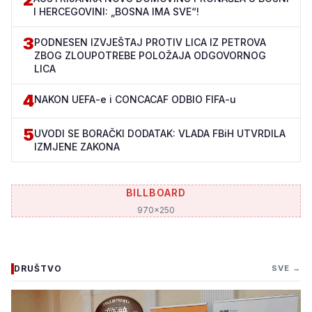
I HERCEGOVINI: „BOSNA IMA SVE“!
3
PODNESEN IZVJEŠTAJ PROTIV LICA IZ PETROVA
ZBOG ZLOUPOTREBE POLOŽAJA ODGOVORNOG
LICA
4
NAKON UEFA-e i CONCACAF ODBIO FIFA-u
5
UVODI SE BORAČKI DODATAK: VLADA FBiH UTVRDILA
IZMJENE ZAKONA
BILLBOARD
970x250
DRUŠTVO
SVE →