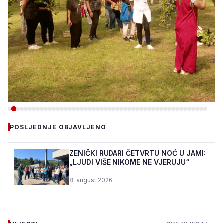
-DRUŠTVO
POSLJEDNJE OBJAVLJENO
PC DUJE: ŠTIĆENICI I OVE
GODINE U VOĆNJAKU
ZENIČKI RUDARI ČETVRTU NOĆ U JAMI:
„LJUDI VIŠE NIKOME NE VJERUJU“
MIRSADA DURMIĆA
8. august 2026.
7. august 2026.
•
122 pregleda