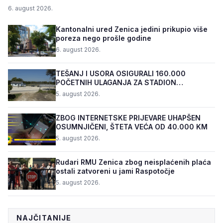
6. august 2026.
Kantonalni ured Zenica jedini prikupio više
poreza nego prošle godine
6. august 2026.
TEŠANJ I USORA OSIGURALI 160.000
POČETNIH ULAGANJA ZA STADION
„TOPOLIK“
5. august 2026.
ZBOG INTERNETSKE PRIJEVARE UHAPŠEN
OSUMNJIČENI, ŠTETA VEĆA OD 40.000 KM
5. august 2026.
Rudari RMU Zenica zbog neisplaćenih plaća
ostali zatvoreni u jami Raspotočje
5. august 2026.
NAJČITANIJE