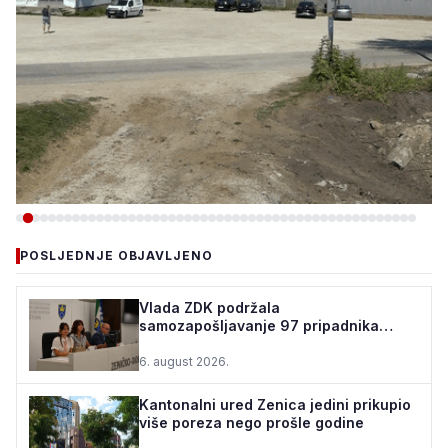
-VIJESTI
POSLJEDNJE OBJAVLJENO
TEŠANJ I USORA OSIGURALI
160.000 POČETNIH ULAGANJA
Vlada ZDK podržala
samozapošljavanje 97 pripadnika
ZA STADION „TOPOLIK“
boračke populacije - za 10 godina
podrž...
6. august 2026.
5. august 2026.
•
160 pregleda
Kantonalni ured Zenica jedini prikupio
više poreza nego prošle godine