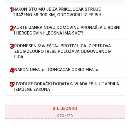
1
NAKON ŠTO MU JE ZA PRIKLJUČAK STRUJE
TRAŽENO 58.000 KM, ODGOVORILI IZ EP BiH
2
AUSTRIJANKA NOVU DOMOVINU PRONAŠLA U BOSNI
I HERCEGOVINI: „BOSNA IMA SVE“!
3
PODNESEN IZVJEŠTAJ PROTIV LICA IZ PETROVA
ZBOG ZLOUPOTREBE POLOŽAJA ODGOVORNOG
LICA
4
NAKON UEFA-e i CONCACAF ODBIO FIFA-u
5
UVODI SE BORAČKI DODATAK: VLADA FBiH UTVRDILA
IZMJENE ZAKONA
BILLBOARD
970x250