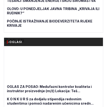
TEŠANJ: SMANJENJE ENERGETSKOG SIROMAŠTVA
OLOVO: U PONEDJELJAK JAVNA TRIBINA „KRIVAJA ILI
RUDNIK?“
POČINJE ISTRAŽIVANJE BIODEVERZITETA RIJEKE
KRIVAJE
-OGLASI
OGLAS ZA POSAO: Međufazni kontrolor kvaliteta i
instruktor proizvodnje (m/ž) Lokacija: Teš...
K O N K U R S za dodjelu stipendija redovnim
studentima i pomoći nadarenim učenicima sredn...