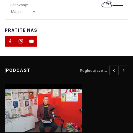
⛅
—
Učitavanje...
PRATITE NAS
PODCAST
Pogledaj sve →