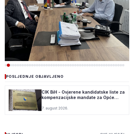
-VIJESTI
POSLJEDNJE OBJAVLJENO
VLADA ZDK: 150.000 KM ZA
REKONSTRUKCIJU VODOVODA
CIK BiH - Ovjerene kandidatske liste za
kompenzacijske mandate za Opće
U ŽEPČU
izbore u BiH
7. august 2026.
7. august 2026.
•
101 pregleda