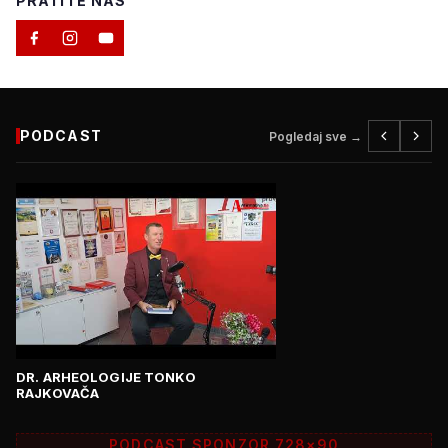
PRATITE NAS
PODCAST
Pogledaj sve →
DR. ARHEOLOGIJE TONKO
RAJKOVAČA
PODCAST SPONZOR 728×90