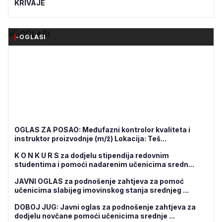
KRIVAJE
-OGLASI
OGLAS ZA POSAO: Međufazni kontrolor kvaliteta i
instruktor proizvodnje (m/ž) Lokacija: Teš...
K O N K U R S za dodjelu stipendija redovnim
studentima i pomoći nadarenim učenicima sredn...
JAVNI OGLAS za podnošenje zahtjeva za pomoć
učenicima slabijeg imovinskog stanja srednjeg ...
DOBOJ JUG: Javni oglas za podnošenje zahtjeva za
dodjelu novčane pomoći učenicima srednje ...