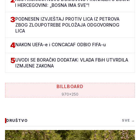
I HERCEGOVINI: „BOSNA IMA SVE“!
3
PODNESEN IZVJEŠTAJ PROTIV LICA IZ PETROVA
ZBOG ZLOUPOTREBE POLOŽAJA ODGOVORNOG
LICA
4
NAKON UEFA-e i CONCACAF ODBIO FIFA-u
5
UVODI SE BORAČKI DODATAK: VLADA FBiH UTVRDILA
IZMJENE ZAKONA
BILLBOARD
970x250
DRUŠTVO
SVE →