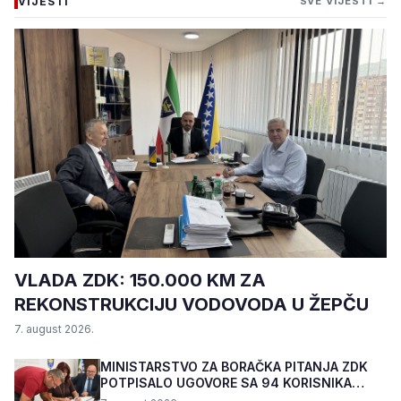
VIJESTI
SVE VIJESTI →
VLADA ZDK: 150.000 KM ZA
REKONSTRUKCIJU VODOVODA U ŽEPČU
7. august 2026.
MINISTARSTVO ZA BORAČKA PITANJA ZDK
POTPISALO UGOVORE SA 94 KORISNIKA
PROGRAMA "BIZNIS PL...