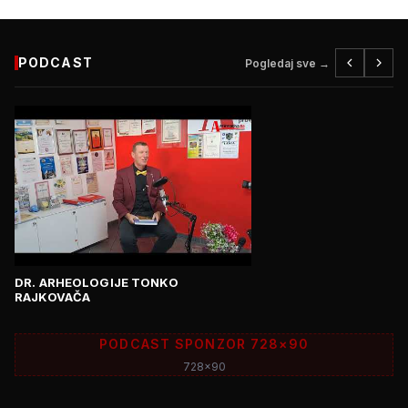
PODCAST
Pogledaj sve →
DR. ARHEOLOGIJE TONKO
RAJKOVAČA
PODCAST SPONZOR 728×90
728x90