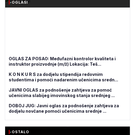
-OGLASI
OGLAS ZA POSAO: Međufazni kontrolor kvaliteta i
instruktor proizvodnje (m/ž) Lokacija: Teš...
K O N K U R S za dodjelu stipendija redovnim
studentima i pomoći nadarenim učenicima sredn...
JAVNI OGLAS za podnošenje zahtjeva za pomoć
učenicima slabijeg imovinskog stanja srednjeg ...
DOBOJ JUG: Javni oglas za podnošenje zahtjeva za
dodjelu novčane pomoći učenicima srednje ...
-OSTALO