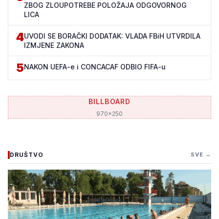
ZBOG ZLOUPOTREBE POLOŽAJA ODGOVORNOG
LICA
4
UVODI SE BORAČKI DODATAK: VLADA FBiH UTVRDILA
IZMJENE ZAKONA
5
NAKON UEFA-e i CONCACAF ODBIO FIFA-u
BILLBOARD
970x250
DRUŠTVO
SVE →