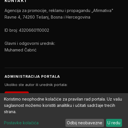
KONTAKT
Agencija za promocije, reklamu i propagandu „Afirmativa"
Ravne 4, 74260 Tešanj, Bosna i Hercegovina
ID broj: 4320660110002
Glavni i odgovorni urednik:
Muhamed Čabrić
ADMINISTRACIJA PORTALA
Ukoliko ste autor ili urednik portala:
PRIJAVA
Koristimo neophodne kolačiće za pravilan rad portala. Uz vašu
saglasnost možemo koristiti analitiku i učitati sadržaje trećih
strana.
Copyright © 2026 Afirmativa Portal. Sva prava zadržana.
Postavke kolačića
Odbij neobavezne
U redu
Impressum
Uslovi korištenja
Politika privatnosti
Postavke kolačića