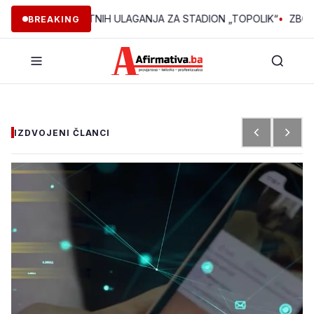
60.000 POČETNIH ULAGANJA ZA STADION „TOPOLIK“
•
ZBOG INTER
BREAKING
IZDVOJENI ČLANCI