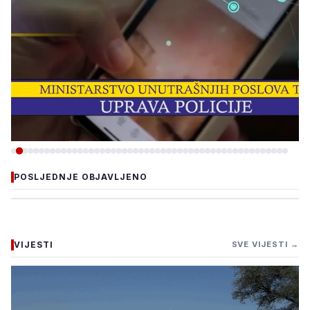
-VIJESTI
POSLJEDNJE OBJAVLJENO
ZBOG INTERNETSKE
PRIJEVARE UHAPŠEN
OSUMNJIČENI, ŠTETA VEĆA
VIJESTI
SVE VIJESTI →
OD 40.000 KM
5. august 2026.
•
87 pregleda