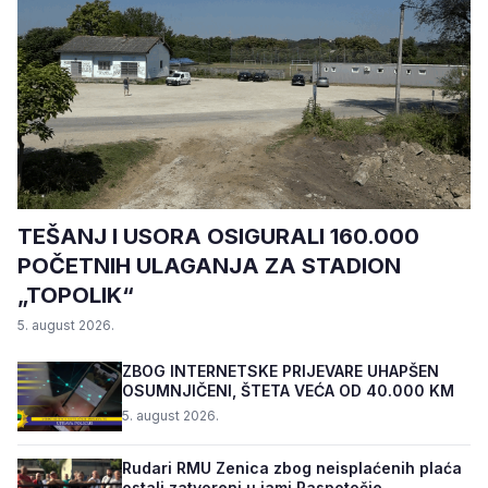
TEŠANJ I USORA OSIGURALI 160.000
POČETNIH ULAGANJA ZA STADION
„TOPOLIK“
5. august 2026.
ZBOG INTERNETSKE PRIJEVARE UHAPŠEN
OSUMNJIČENI, ŠTETA VEĆA OD 40.000 KM
5. august 2026.
Rudari RMU Zenica zbog neisplaćenih plaća
ostali zatvoreni u jami Raspotočje