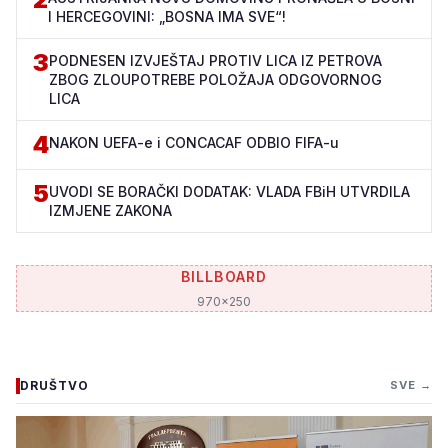
I HERCEGOVINI: „BOSNA IMA SVE“!
3
PODNESEN IZVJEŠTAJ PROTIV LICA IZ PETROVA
ZBOG ZLOUPOTREBE POLOŽAJA ODGOVORNOG
LICA
4
NAKON UEFA-e i CONCACAF ODBIO FIFA-u
5
UVODI SE BORAČKI DODATAK: VLADA FBiH UTVRDILA
IZMJENE ZAKONA
BILLBOARD
970x250
DRUŠTVO
SVE →