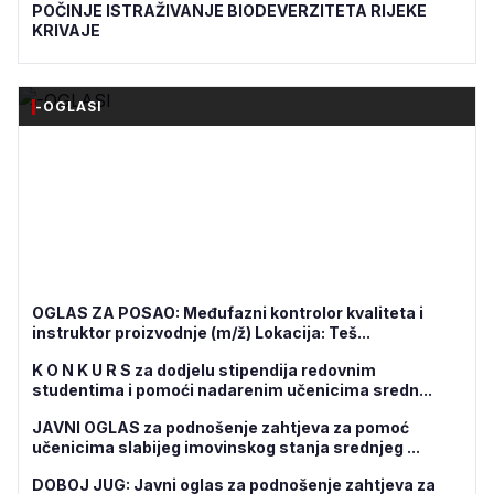
POČINJE ISTRAŽIVANJE BIODEVERZITETA RIJEKE
KRIVAJE
-OGLASI
OGLAS ZA POSAO: Međufazni kontrolor kvaliteta i
instruktor proizvodnje (m/ž) Lokacija: Teš...
K O N K U R S za dodjelu stipendija redovnim
studentima i pomoći nadarenim učenicima sredn...
JAVNI OGLAS za podnošenje zahtjeva za pomoć
učenicima slabijeg imovinskog stanja srednjeg ...
DOBOJ JUG: Javni oglas za podnošenje zahtjeva za