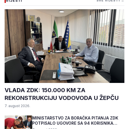
VIJESTI
SVE VIJESTI →
VLADA ZDK: 150.000 KM ZA
REKONSTRUKCIJU VODOVODA U ŽEPČU
7. august 2026.
MINISTARSTVO ZA BORAČKA PITANJA ZDK
POTPISALO UGOVORE SA 94 KORISNIKA
PROGRAMA "BIZNIS PL...