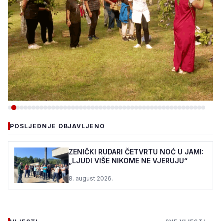
-DRUŠTVO
POSLJEDNJE OBJAVLJENO
PC DUJE: ŠTIĆENICI I OVE
GODINE U VOĆNJAKU
ZENIČKI RUDARI ČETVRTU NOĆ U JAMI:
„LJUDI VIŠE NIKOME NE VJERUJU“
MIRSADA DURMIĆA
8. august 2026.
7. august 2026.
•
132 pregleda