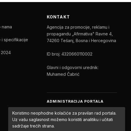
KONTAKT
o nama
Agencija za promocije, reklamu i
propagandu „Afirmativa" Ravne 4,
 i specifikacije
74260 Tešanj, Bosna i Hercegovina
t 2024
ID broj: 4320660110002
Glavni i odgovorni urednik:
Muhamed Čabrić
ADMINISTRACIJA PORTALA
Ukoliko ste autor ili urednik portala:
Koristimo neophodne kolačiće za pravilan rad portala.
Uz vašu saglasnost možemo koristiti analitiku i učitati
PRIJAVA
sadržaje trećih strana.