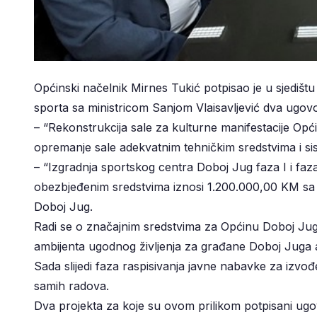
Općinski načelnik Mirnes Tukić potpisao je u sjedištu
sporta sa ministricom Sanjom Vlaisavljević dva ugovor
– “Rekonstrukcija sale za kulturne manifestacije O
opremanje sale adekvatnim tehničkim sredstvima i siste
– “Izgradnja sportskog centra Doboj Jug faza I i fa
obezbjeđenim sredstvima iznosi 1.200.000,00 KM sa koj
Doboj Jug.
Radi se o značajnim sredstvima za Općinu Doboj Jug 
ambijenta ugodnog življenja za građane Doboj Juga ali
Sada slijedi faza raspisivanja javne nabavke za izvo
samih radova.
Dva projekta za koje su ovom prilikom potpisani ugo