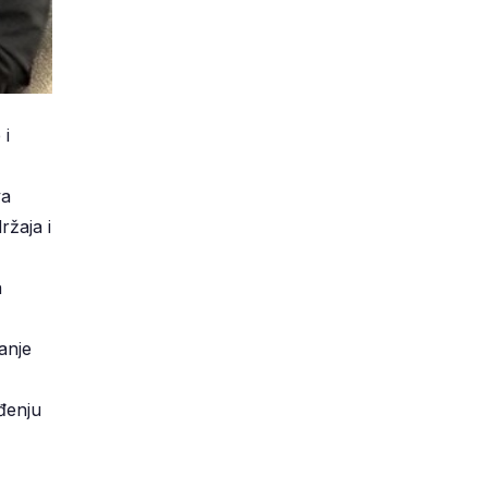
 i
va
ržaja i
a
anje
ođenju