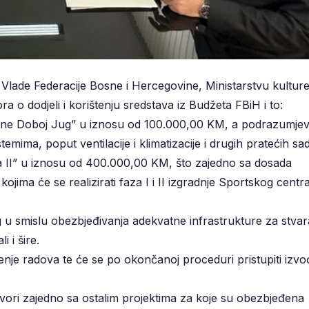
 Vlade Federacije Bosne i Hercegovine, Ministarstvu kulture
a o dodjeli i korištenju sredstava iz Budžeta FBiH i to:
pćine Doboj Jug” u iznosu od 100.000,00 KM, a podrazumje
mima, poput ventilacije i klimatizacije i drugih pratećih sad
za II” u iznosu od 400.000,00 KM, što zajedno sa dosada
ima će se realizirati faza I i II izgradnje Sportskog centr
u smislu obezbjeđivanja adekvatne infrastrukture za stvar
 i šire.
đenje radova te će se po okončanoj proceduri pristupiti izv
vori zajedno sa ostalim projektima za koje su obezbjeđena