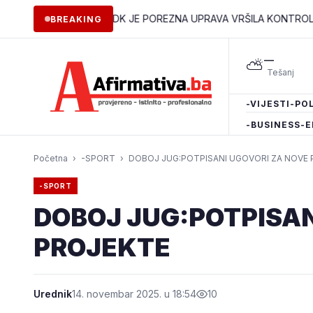
JIM OPĆINAMA ZDK JE POREZNA UPRAVA VRŠILA KONTROLE
•
Vla
BREAKING
—
⛅
-VIJESTI
-POL
-BUSINESS
-E
Početna
›
-SPORT
›
DOBOJ JUG:POTPISANI UGOVORI ZA NOVE
-SPORT
DOBOJ JUG:POTPISAN
PROJEKTE
Urednik
14. novembar 2025. u 18:54
10