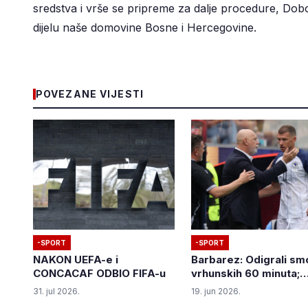
sredstva i vrše se pripreme za dalje procedure, Dob
dijelu naše domovine Bosne i Hercegovine.
POVEZANE VIJESTI
-SPORT
-SPORT
NAKON UEFA-e i
Barbarez: Odigrali sm
CONCACAF ODBIO FIFA-u
vrhunskih 60 minuta;
Džeko: Golove smo pri
31. jul 2026.
19. jun 2026.
naivno