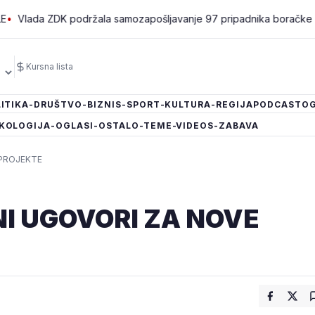
da ZDK podržala samozapošljavanje 97 pripadnika boračke populacij
Kursna lista
ITIKA
-DRUŠTVO
-BIZNIS
-SPORT
-KULTURA
-REGIJA
PODCAST
OG
KOLOGIJA
-OGLASI
-OSTALO
-TEME
-VIDEOS
-ZABAVA
 PROJEKTE
I UGOVORI ZA NOVE