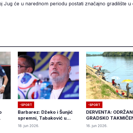
oj Jug će u narednom periodu postati značajno gradilište 
-SPORT
-SPORT
o
Barbarez: Džeko i Šunjić
DERVENTA: ODRŽA
spremni, Tabaković u
GRADSKO TAKMIČEN
mili
konkurenciji, svaka
SPORTSKOM RIBOL
18. jun 2026.
16. jun 2026.
utakmica na Mundijalu je