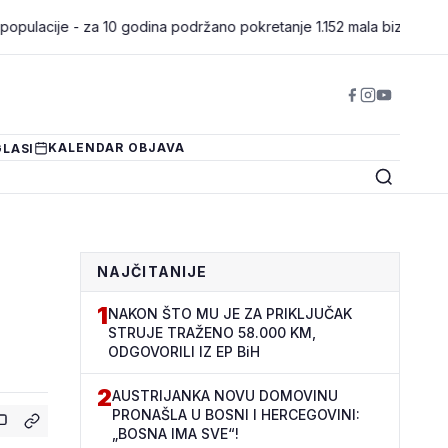
e - za 10 godina podržano pokretanje 1.152 mala biznisa
•
Kantona
KALENDAR OBJAVA
LASI
NAJČITANIJE
1
NAKON ŠTO MU JE ZA PRIKLJUČAK
STRUJE TRAŽENO 58.000 KM,
ODGOVORILI IZ EP BiH
2
AUSTRIJANKA NOVU DOMOVINU
PRONAŠLA U BOSNI I HERCEGOVINI:
„BOSNA IMA SVE“!