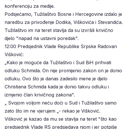
konferenciju za medije.
Podsjećamo, Tužilaštvo Bosne i Hercegovine izdalo je
naredbu za privođenje Dodika, Viškovića i Stevandića.
Tužilaštvo im na teret stavlja da su izvršili krivično
djelo "napad na ustavni poredak".
12:00 Predsjednik Vlade Republike Srpske Radovan
Višković:
„Kako je moguće da Tužilaštvo i Sud BiH prihvati
odluku Schmida. On nije promijenio zakon on je donio
odluku. Ovo što je danas zadesilo mene je djelo
Christiana Schmida kada je donio takvu odluku i
izmjenio član krivičnog zakona".
„ Svojom voljom neću doći u Sud i Tužilaštvo samo
zato što im ne vjerujem „- rekao je Višković.
Višković je kazao da mu se stavlja na teret "što kao
predsjednik Vlade RS predsjedava njom i jer potpiše