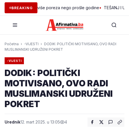
jedini prikupio više poreza nego prošle godine
•
TEŠANJ I USORA 
BREAKING
Početna
›
-VIJESTI
›
DODIK: POLITIČKI MOTIVISANO, OVO RADI
MUSLIMANSKI UDRUŽENI POKRET
-VIJESTI
DODIK: POLITIČKI
MOTIVISANO, OVO RADI
MUSLIMANSKI UDRUŽENI
POKRET
Urednik
12. mart 2025. u 13:05
4