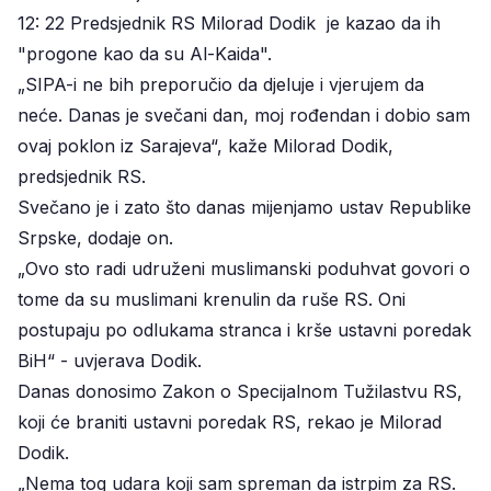
12: 22 Predsjednik RS Milorad Dodik je kazao da ih
"progone kao da su Al-Kaida".
„SIPA-i ne bih preporučio da djeluje i vjerujem da
neće. Danas je svečani dan, moj rođendan i dobio sam
ovaj poklon iz Sarajeva“, kaže Milorad Dodik,
predsjednik RS.
Svečano je i zato što danas mijenjamo ustav Republike
Srpske, dodaje on.
„Ovo sto radi udruženi muslimanski poduhvat govori o
tome da su muslimani krenulin da ruše RS. Oni
postupaju po odlukama stranca i krše ustavni poredak
BiH“ - uvjerava Dodik.
Danas donosimo Zakon o Specijalnom Tužilastvu RS,
koji će braniti ustavni poredak RS, rekao je Milorad
Dodik.
„Nema tog udara koji sam spreman da istrpim za RS.