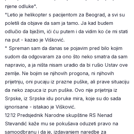
njene odluke".
"Letio je helikopter s pacijentom za Beograd, a svi su
poletili da objave da sam ja tamo. Ja kad budem
odlučio da bježim, ići ću putem i da vidim ko će mi stati
na put - kazao je Višković.
" Spreman sam da danas se pojavim pred bilo kojim
sudom da odgovaram za ono što neko smatra da sam
napravio, a ja ništa nisam uradio da bi rušio Ustav ove
zemlje. Ne bojim se njihovih progona, ni njihovih
prijetnju, oni pucaju iz prazne puške, ali prave situaciju
da neko zapuca iz pun puške. Ovo nije prijetnja iz
Srpske, iz Srpske idu poruke mira, koje su do sada
ignorisane - istakao je Višković.
12:12 Predsjednik Narodne skupštine RS Nenad
Stevandić kaže mu se pokušava oduzeti pravo na
samoodbranu i da je, izdavanjem naredbe za