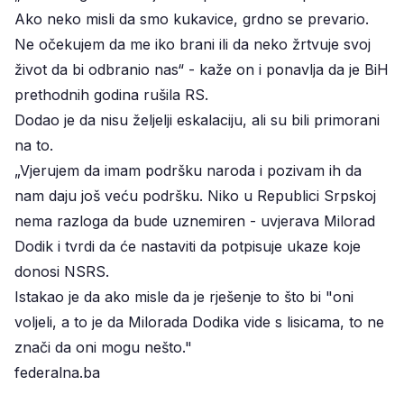
Ako neko misli da smo kukavice, grdno se prevario.
Ne očekujem da me iko brani ili da neko žrtvuje svoj
život da bi odbranio nas“ - kaže on i ponavlja da je BiH
prethodnih godina rušila RS.
Dodao je da nisu željelji eskalaciju, ali su bili primorani
na to.
„Vjerujem da imam podršku naroda i pozivam ih da
nam daju još veću podršku. Niko u Republici Srpskoj
nema razloga da bude uznemiren - uvjerava Milorad
Dodik i tvrdi da će nastaviti da potpisuje ukaze koje
donosi NSRS.
Istakao je da ako misle da je rješenje to što bi "oni
voljeli, a to je da Milorada Dodika vide s lisicama, to ne
znači da oni mogu nešto."
federalna.ba