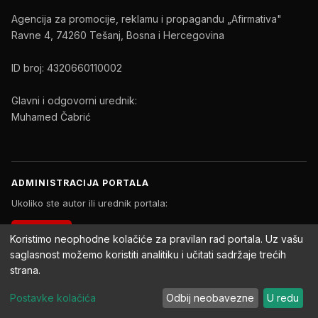
Agencija za promocije, reklamu i propagandu „Afirmativa"
Ravne 4, 74260 Tešanj, Bosna i Hercegovina
ID broj: 4320660110002
Glavni i odgovorni urednik:
Muhamed Čabrić
ADMINISTRACIJA PORTALA
Ukoliko ste autor ili urednik portala:
PRIJAVA
Koristimo neophodne kolačiće za pravilan rad portala. Uz vašu
saglasnost možemo koristiti analitiku i učitati sadržaje trećih
strana.
Copyright © 2026 Afirmativa Portal. Sva prava zadržana.
Postavke kolačića
Odbij neobavezne
U redu
Impressum
Uslovi korištenja
Politika privatnosti
Postavke kolačića