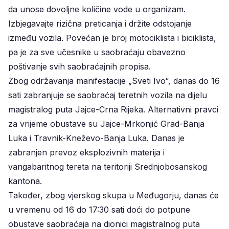
da unose dovoljne količine vode u organizam.
Izbjegavajte rizična preticanja i držite odstojanje
između vozila. Povećan je broj motociklista i biciklista,
pa je za sve učesnike u saobraćaju obavezno
poštivanje svih saobraćajnih propisa.
Zbog održavanja manifestacije „Sveti Ivo“, danas do 16
sati zabranjuje se saobraćaj teretnih vozila na dijelu
magistralog puta Jajce-Crna Rijeka. Alternativni pravci
za vrijeme obustave su Jajce-Mrkonjić Grad-Banja
Luka i Travnik-Kneževo-Banja Luka. Danas je
zabranjen prevoz eksplozivnih materija i
vangabaritnog tereta na teritoriji Srednjobosanskog
kantona.
Također, zbog vjerskog skupa u Međugorju, danas će
u vremenu od 16 do 17:30 sati doći do potpune
obustave saobraćaja na dionici magistralnog puta