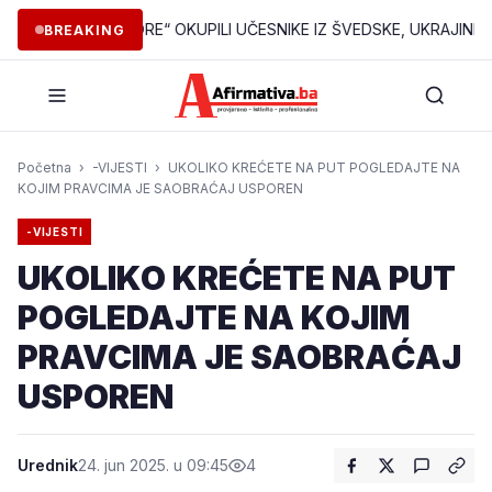
URE I DIJASPORE“ OKUPILI UČESNIKE IZ ŠVEDSKE, UKRAJINE, SENE
BREAKING
Početna
›
-VIJESTI
›
UKOLIKO KREĆETE NA PUT POGLEDAJTE NA
KOJIM PRAVCIMA JE SAOBRAĆAJ USPOREN
-VIJESTI
UKOLIKO KREĆETE NA PUT
POGLEDAJTE NA KOJIM
PRAVCIMA JE SAOBRAĆAJ
USPOREN
Urednik
24. jun 2025. u 09:45
4