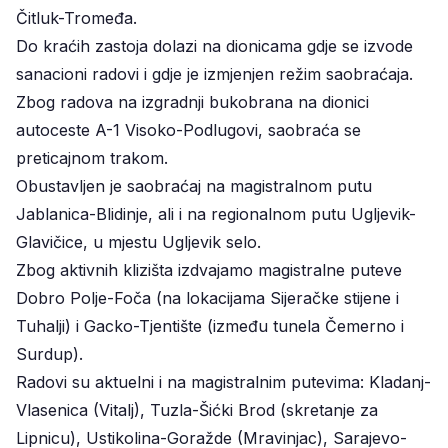
Čitluk-Tromeđa.
Do kraćih zastoja dolazi na dionicama gdje se izvode
sanacioni radovi i gdje je izmjenjen režim saobraćaja.
Zbog radova na izgradnji bukobrana na dionici
autoceste A-1 Visoko-Podlugovi, saobraća se
preticajnom trakom.
Obustavljen je saobraćaj na magistralnom putu
Jablanica-Blidinje, ali i na regionalnom putu Ugljevik-
Glavičice, u mjestu Ugljevik selo.
Zbog aktivnih klizišta izdvajamo magistralne puteve
Dobro Polje-Foča (na lokacijama Sijeračke stijene i
Tuhalji) i Gacko-Tjentište (između tunela Čemerno i
Surdup).
Radovi su aktuelni i na magistralnim putevima: Kladanj-
Vlasenica (Vitalj), Tuzla-Šićki Brod (skretanje za
Lipnicu), Ustikolina-Goražde (Mravinjac), Sarajevo-