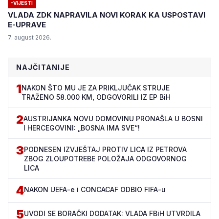
-VIJESTI
VLADA ZDK NAPRAVILA NOVI KORAK KA USPOSTAVI
E-UPRAVE
7. august 2026.
NAJČITANIJE
1
NAKON ŠTO MU JE ZA PRIKLJUČAK STRUJE
TRAŽENO 58.000 KM, ODGOVORILI IZ EP BiH
2
AUSTRIJANKA NOVU DOMOVINU PRONAŠLA U BOSNI
I HERCEGOVINI: „BOSNA IMA SVE“!
3
PODNESEN IZVJEŠTAJ PROTIV LICA IZ PETROVA
ZBOG ZLOUPOTREBE POLOŽAJA ODGOVORNOG
LICA
4
NAKON UEFA-e i CONCACAF ODBIO FIFA-u
5
UVODI SE BORAČKI DODATAK: VLADA FBiH UTVRDILA