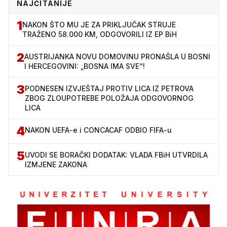
NAJČITANIJE
1
NAKON ŠTO MU JE ZA PRIKLJUČAK STRUJE
TRAŽENO 58.000 KM, ODGOVORILI IZ EP BiH
2
AUSTRIJANKA NOVU DOMOVINU PRONAŠLA U BOSNI
I HERCEGOVINI: „BOSNA IMA SVE“!
3
PODNESEN IZVJEŠTAJ PROTIV LICA IZ PETROVA
ZBOG ZLOUPOTREBE POLOŽAJA ODGOVORNOG
LICA
4
NAKON UEFA-e i CONCACAF ODBIO FIFA-u
5
UVODI SE BORAČKI DODATAK: VLADA FBiH UTVRDILA
IZMJENE ZAKONA