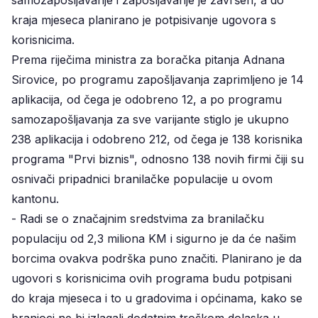
kraja mjeseca planirano je potpisivanje ugovora s
korisnicima.
Prema riječima ministra za boračka pitanja Adnana
Sirovice, po programu zapošljavanja zaprimljeno je 14
aplikacija, od čega je odobreno 12, a po programu
samozapošljavanja za sve varijante stiglo je ukupno
238 aplikacija i odobreno 212, od čega je 138 korisnika
programa "Prvi biznis", odnosno 138 novih firmi čiji su
osnivači pripadnici branilačke populacije u ovom
kantonu.
- Radi se o značajnim sredstvima za branilačku
populaciju od 2,3 miliona KM i sigurno je da će našim
borcima ovakva podrška puno značiti. Planirano je da
ugovori s korisnicima ovih programa budu potpisani
do kraja mjeseca i to u gradovima i općinama, kako se
branioci ne bi izlagali dodatnim troškom dolaska u