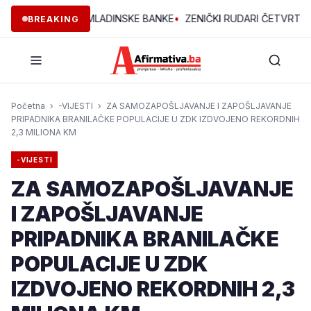
 PROJEKTA OMLADINSKE BANKE
•
ZENIČKI RUDARI ČETVRTU NOĆ U
BREAKING
Početna
›
-VIJESTI
›
ZA SAMOZAPOŠLJAVANJE I ZAPOŠLJAVANJE
PRIPADNIKA BRANILAČKE POPULACIJE U ZDK IZDVOJENO REKORDNIH
2,3 MILIONA KM
-VIJESTI
ZA SAMOZAPOŠLJAVANJE
I ZAPOŠLJAVANJE
PRIPADNIKA BRANILAČKE
POPULACIJE U ZDK
IZDVOJENO REKORDNIH 2,3