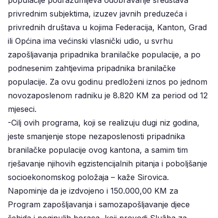
privrednim subjektima, izuzev javnih preduzeća i
privrednih društava u kojima Federacija, Kanton, Grad
ili Općina ima većinski vlasnički udio, u svrhu
zapošljavanja pripadnika branilačke populacije, a po
podnesenim zahtjevima pripadnika branilačke
populacije. Za ovu godinu predloženi iznos po jednom
novozaposlenom radniku je 8.820 KM za period od 12
mjeseci.
-Cilj ovih programa, koji se realizuju dugi niz godina,
jeste smanjenje stope nezaposlenosti pripadnika
branilačke populacije ovog kantona, a samim tim
rješavanje njihovih egzistencijalnih pitanja i poboljšanje
socioekonomskog položaja – kaže Sirovica.
Napominje da je izdvojeno i 150.000,00 KM za
Program zapošljavanja i samozapošljavanje djece
šehida i poginulih boraca, koji provodi Služba za