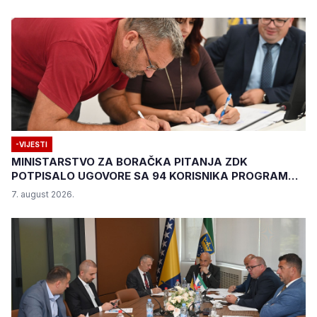
-VIJESTI
MINISTARSTVO ZA BORAČKA PITANJA ZDK
POTPISALO UGOVORE SA 94 KORISNIKA PROGRAMA
"BIZNIS PLUS"
7. august 2026.