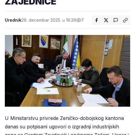
ZAJEDNICE
Urednik
26. decembar 2025. u 16:26
7
U Ministarstvu privrede Zeničko-dobojskog kantona
danas su potpisani ugovori o izgradnji industrijskih
zona sa Gradom Zavidovići i općinama Tešanj, Usora i