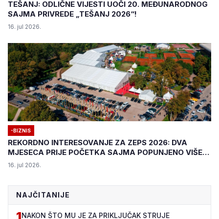
TEŠANJ: ODLIČNE VIJESTI UOČI 20. MEĐUNARODNOG
SAJMA PRIVREDE „TEŠANJ 2026“!
16. jul 2026.
-BIZNIS
REKORDNO INTERESOVANJE ZA ZEPS 2026: DVA
MJESECA PRIJE POČETKA SAJMA POPUNJENO VIŠE
OD 80 POSTO IZLAGAČKOG PROSTORA
16. jul 2026.
NAJČITANIJE
1
NAKON ŠTO MU JE ZA PRIKLJUČAK STRUJE