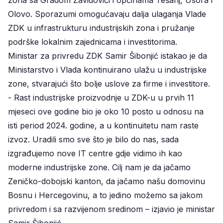
Olovo. Sporazumi omogućavaju dalja ulaganja Vlade
ZDK u infrastrukturu industrijskih zona i pružanje
podrške lokalnim zajednicama i investitorima.
Ministar za privredu ZDK Samir Šibonjić istakao je da
Ministarstvo i Vlada kontinuirano ulažu u industrijske
zone, stvarajući što bolje uslove za firme i investitore.
- Rast industrijske proizvodnje u ZDK-u u prvih 11
mjeseci ove godine bio je oko 10 posto u odnosu na
isti period 2024. godine, a u kontinuitetu nam raste
izvoz. Uradili smo sve što je bilo do nas, sada
izgrađujemo nove IT centre gdje vidimo ih kao
moderne industrijske zone. Cilj nam je da jačamo
Zeničko-dobojski kanton, da jačamo našu domovinu
Bosnu i Hercegovinu, a to jedino možemo sa jakom
privredom i sa razvijenom sredinom – izjavio je ministar
Samir Šibonjić.