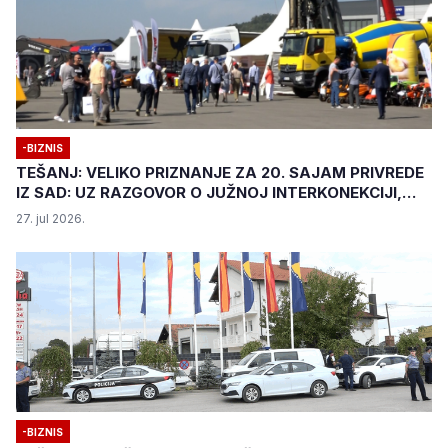
-BIZNIS
TEŠANJ: VELIKO PRIZNANJE ZA 20. SAJAM PRIVREDE
IZ SAD: UZ RAZGOVOR O JUŽNOJ INTERKONEKCIJI,
DOLAZAK POTVRDILE I DELEGACIJE IZ VAŠINGTONA I
27. jul 2026.
NOVOG MEKSIKA
-BIZNIS