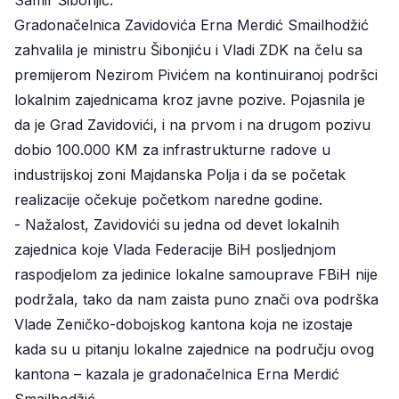
Gradonačelnica Zavidovića Erna Merdić Smailhodžić
zahvalila je ministru Šibonjiću i Vladi ZDK na čelu sa
premijerom Nezirom Pivićem na kontinuiranoj podršci
lokalnim zajednicama kroz javne pozive. Pojasnila je
da je Grad Zavidovići, i na prvom i na drugom pozivu
dobio 100.000 KM za infrastrukturne radove u
industrijskoj zoni Majdanska Polja i da se početak
realizacije očekuje početkom naredne godine.
- Nažalost, Zavidovići su jedna od devet lokalnih
zajednica koje Vlada Federacije BiH posljednjom
raspodjelom za jedinice lokalne samouprave FBiH nije
podržala, tako da nam zaista puno znači ova podrška
Vlade Zeničko-dobojskog kantona koja ne izostaje
kada su u pitanju lokalne zajednice na području ovog
kantona – kazala je gradonačelnica Erna Merdić
Smailhodžić.