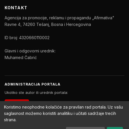
KONTAKT
Agencija za promocije, reklamu i propagandu „Afirmativa"
Ravne 4, 74260 Tešanj, Bosna i Hercegovina
ID broj: 4320660110002
Glavni i odgovorni urednik:
Muhamed Čabrić
ADMINISTRACIJA PORTALA
Ukoliko ste autor ili urednik portala:
PRIJAVA
Koristimo neophodne kolačiće za pravilan rad portala. Uz vašu
saglasnost možemo koristiti analitiku i učitati sadržaje trećih
strana.
Copyright © 2026 Afirmativa Portal. Sva prava zadržana.