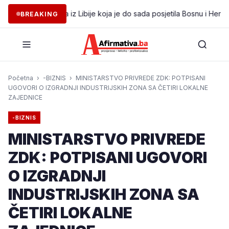
dna delegacija iz Libije koja je do sada posjetila Bosnu i Hercegovi
BREAKING
Početna
›
-BIZNIS
›
MINISTARSTVO PRIVREDE ZDK: POTPISANI
UGOVORI O IZGRADNJI INDUSTRIJSKIH ZONA SA ČETIRI LOKALNE
ZAJEDNICE
-BIZNIS
MINISTARSTVO PRIVREDE
ZDK: POTPISANI UGOVORI
O IZGRADNJI
INDUSTRIJSKIH ZONA SA
ČETIRI LOKALNE