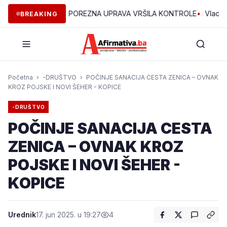
ĆINAMA ZDK JE POREZNA UPRAVA VRŠILA KONTROLE
•
Vlada ZDK 
BREAKING
Početna
›
-DRUŠTVO
›
POČINJE SANACIJA CESTA ZENICA – OVNAK
KROZ POJSKE I NOVI ŠEHER - KOPICE
-DRUŠTVO
POČINJE SANACIJA CESTA
ZENICA – OVNAK KROZ
POJSKE I NOVI ŠEHER -
KOPICE
Urednik
17. jun 2025. u 19:27
4