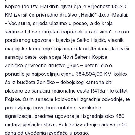
Kopice (do tzv. Hatkinih njiva) čija je vrijednost 132.210
KM izvršit će privredno društvo „Hajdić“ d.o.o. Maglaj.
- Već sutra, srijeda ulazimo u posao, a do kraja
sedmice bit će primjetan napredak u radovima“, nakon
potpisanog ugovora - izjavio je Salko Hajdić, vlasnik
maglajske kompanije koja ima rok od 45 dana da izvrši
sanaciju ceste koja spaja Novi Šeher i Kopice.
Zeničko privredno društvo „Špic – beton“ d.o.o.
ponudilo je najpovoljniju cijenu 384.894,90 KM koliko
će iz budžeta Zeničko – dobojskog kantona biti
plaćeno za sanaciju regionalne ceste R413a - lokalitet
Pojske. Osim sanacije kolovoza i izgradnje odvodnje, te
postavljanja nove horizontalne i vertikalne
signalizacije, predmet ugovora je i izgradnja oko 450
metara pješačke staze. Rok za izvođenje radova je 50
dana od uvođenja izvođača u posao.