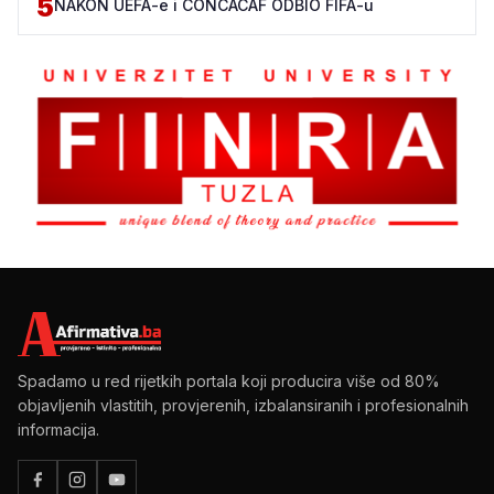
5
NAKON UEFA-e i CONCACAF ODBIO FIFA-u
Spadamo u red rijetkih portala koji producira više od 80%
objavljenih vlastitih, provjerenih, izbalansiranih i profesionalnih
informacija.