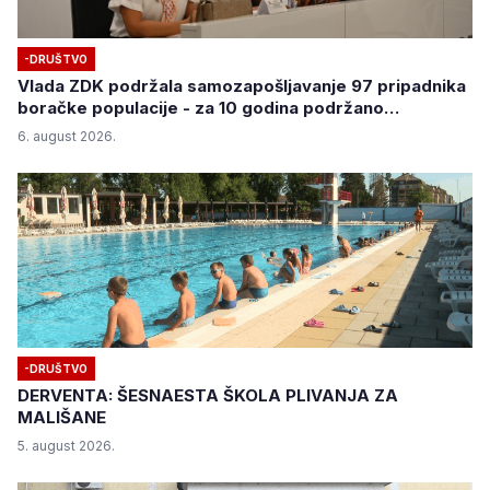
-DRUŠTVO
Vlada ZDK podržala samozapošljavanje 97 pripadnika
boračke populacije - za 10 godina podržano
pokretanje 1.152 mala biznisa
6. august 2026.
-DRUŠTVO
DERVENTA: ŠESNAESTA ŠKOLA PLIVANJA ZA
MALIŠANE
5. august 2026.