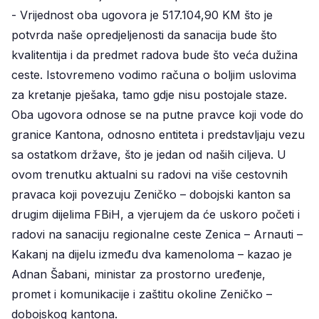
- Vrijednost oba ugovora je 517.104,90 KM što je
potvrda naše opredjeljenosti da sanacija bude što
kvalitentija i da predmet radova bude što veća dužina
ceste. Istovremeno vodimo računa o boljim uslovima
za kretanje pješaka, tamo gdje nisu postojale staze.
Oba ugovora odnose se na putne pravce koji vode do
granice Kantona, odnosno entiteta i predstavljaju vezu
sa ostatkom države, što je jedan od naših ciljeva. U
ovom trenutku aktualni su radovi na više cestovnih
pravaca koji povezuju Zeničko – dobojski kanton sa
drugim dijelima FBiH, a vjerujem da će uskoro početi i
radovi na sanaciju regionalne ceste Zenica – Arnauti –
Kakanj na dijelu između dva kamenoloma – kazao je
Adnan Šabani, ministar za prostorno uređenje,
promet i komunikacije i zaštitu okoline Zeničko –
dobojskog kantona.