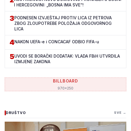
I HERCEGOVINI: „BOSNA IMA SVE“!
3
PODNESEN IZVJEŠTAJ PROTIV LICA IZ PETROVA
ZBOG ZLOUPOTREBE POLOŽAJA ODGOVORNOG
LICA
4
NAKON UEFA-e i CONCACAF ODBIO FIFA-u
5
UVODI SE BORAČKI DODATAK: VLADA FBiH UTVRDILA
IZMJENE ZAKONA
BILLBOARD
970x250
DRUŠTVO
SVE →