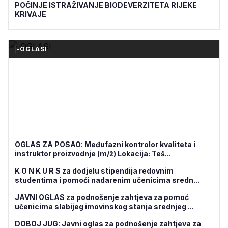
POČINJE ISTRAŽIVANJE BIODEVERZITETA RIJEKE
KRIVAJE
-OGLASI
OGLAS ZA POSAO: Međufazni kontrolor kvaliteta i
instruktor proizvodnje (m/ž) Lokacija: Teš...
K O N K U R S za dodjelu stipendija redovnim
studentima i pomoći nadarenim učenicima sredn...
JAVNI OGLAS za podnošenje zahtjeva za pomoć
učenicima slabijeg imovinskog stanja srednjeg ...
DOBOJ JUG: Javni oglas za podnošenje zahtjeva za