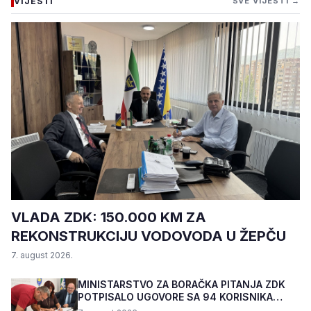
VIJESTI
SVE VIJESTI →
VLADA ZDK: 150.000 KM ZA
REKONSTRUKCIJU VODOVODA U ŽEPČU
7. august 2026.
MINISTARSTVO ZA BORAČKA PITANJA ZDK
POTPISALO UGOVORE SA 94 KORISNIKA
PROGRAMA "BIZNIS PL...