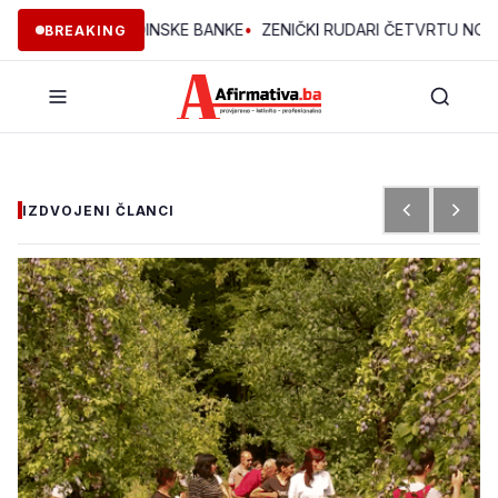
KTA OMLADINSKE BANKE
•
ZENIČKI RUDARI ČETVRTU NOĆ U JAMI:
BREAKING
IZDVOJENI ČLANCI