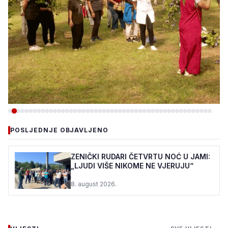
-DRUŠTVO
POSLJEDNJE OBJAVLJENO
PC DUJE: ŠTIĆENICI I OVE
GODINE U VOĆNJAKU
ZENIČKI RUDARI ČETVRTU NOĆ U JAMI:
„LJUDI VIŠE NIKOME NE VJERUJU“
MIRSADA DURMIĆA
8. august 2026.
7. august 2026.
•
132 pregleda