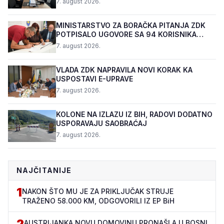
7. august 2026.
MINISTARSTVO ZA BORAČKA PITANJA ZDK
POTPISALO UGOVORE SA 94 KORISNIKA
PROGRAMA "BIZNIS PL...
7. august 2026.
VLADA ZDK NAPRAVILA NOVI KORAK KA
USPOSTAVI E-UPRAVE
7. august 2026.
KOLONE NA IZLAZU IZ BIH, RADOVI DODATNO
USPORAVAJU SAOBRAĆAJ
7. august 2026.
NAJČITANIJE
1
NAKON ŠTO MU JE ZA PRIKLJUČAK STRUJE
TRAŽENO 58.000 KM, ODGOVORILI IZ EP BiH
2
AUSTRIJANKA NOVU DOMOVINU PRONAŠLA U BOSNI