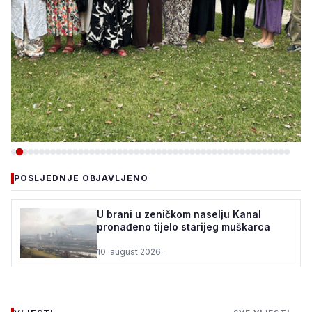
-DRUŠTVO
POSLJEDNJE OBJAVLJENO
DOBOJ ISTOK: „DANI KULTURE
I DIJASPORE“ OKUPILI
U brani u zeničkom naselju Kanal
pronađeno tijelo starijeg muškarca
UČESNIKE IZ ŠVEDSKE,
UKRAJINE, SENEGALA, G...
10. august 2026.
9. august 2026.
•
901 pregleda