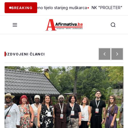
anal pronađeno tijelo starijeg muškarca
•
NK "PROLETER" MAKLJEN
BREAKING
IZDVOJENI ČLANCI