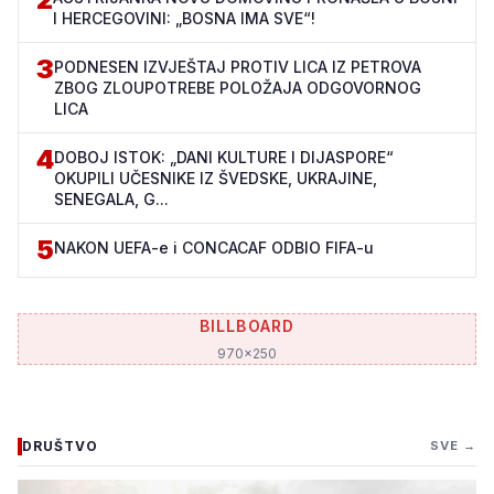
I HERCEGOVINI: „BOSNA IMA SVE“!
3
PODNESEN IZVJEŠTAJ PROTIV LICA IZ PETROVA
ZBOG ZLOUPOTREBE POLOŽAJA ODGOVORNOG
LICA
4
DOBOJ ISTOK: „DANI KULTURE I DIJASPORE“
OKUPILI UČESNIKE IZ ŠVEDSKE, UKRAJINE,
SENEGALA, G...
5
NAKON UEFA-e i CONCACAF ODBIO FIFA-u
BILLBOARD
970x250
DRUŠTVO
SVE →