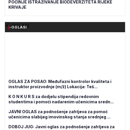
POČINJE ISTRAŽIVANJE BIODEVERZITETA RIJEKE
KRIVAJE
-OGLASI
OGLAS ZA POSAO: Međufazni kontrolor kvaliteta i
instruktor proizvodnje (m/ž) Lokacija: Teš...
K O N K U R S za dodjelu stipendija redovnim
studentima i pomoći nadarenim učenicima sredn...
JAVNI OGLAS za podnošenje zahtjeva za pomoć
učenicima slabijeg imovinskog stanja srednjeg ...
DOBOJ JUG: Javni oglas za podnošenje zahtjeva za