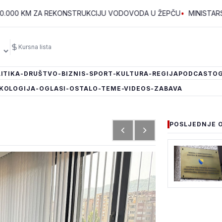
M ZA REKONSTRUKCIJU VODOVODA U ŽEPČU
•
MINISTARSTVO ZA B
Kursna lista
ITIKA
-DRUŠTVO
-BIZNIS
-SPORT
-KULTURA
-REGIJA
PODCAST
OG
KOLOGIJA
-OGLASI
-OSTALO
-TEME
-VIDEOS
-ZABAVA
POSLJEDNJE 