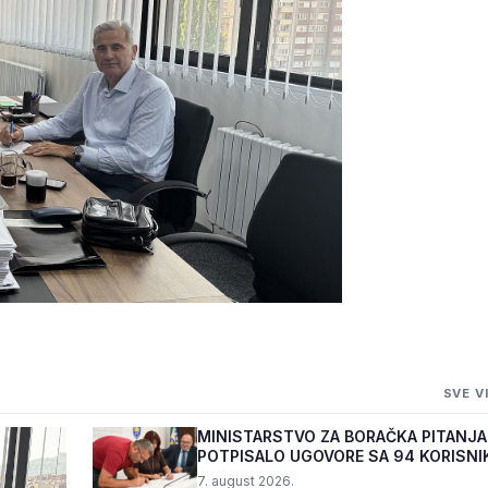
 ZA
SVE V
VODA U ŽEPČU
MINISTARSTVO ZA BORAČKA PITANJA
POTPISALO UGOVORE SA 94 KORISNI
PROGRAMA "BIZNIS PL...
7. august 2026.