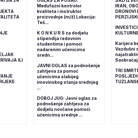
RI SA 24
OGLAS ZA POSAO:
SAD IZVE
Međufazni kontrolor
IRAN, OBO
OJEKTA
kvaliteta i instruktor
DRONOVI 
ALITETA
proizvodnje (m/ž) Lokacija:
PERZIJSK
Teš...
INVESTICI
NJE
K O N K U R S za dodjelu
KULTURNE
stipendija redovnim
Karijera b
studentima i pomoći
Vazdušni 
nadarenim učenicima
ELJAK
najatrakti
sredn...
RIVAJA ILI
Saobraćajn
JAVNI OGLAS za podnošenje
TRI SMRT
zahtjeva za pomoć
VANJE
POSLJEDI
učenicima slabijeg
RIJEKE
TUZLANS
imovinskog stanja srednjeg
...
DOBOJ JUG: Javni oglas za
podnošenje zahtjeva za
dodjelu novčane pomoći
učenicima srednje ...