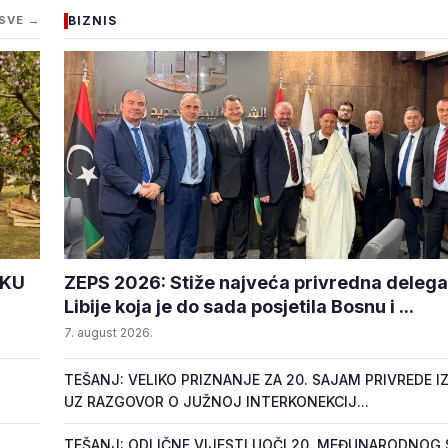
SVE →
BIZNIS
AKU
ZEPS 2026: Stiže najveća privredna delegac
Libije koja je do sada posjetila Bosnu i ...
7. august 2026.
TEŠANJ: VELIKO PRIZNANJE ZA 20. SAJAM PRIVREDE IZ
UZ RAZGOVOR O JUŽNOJ INTERKONEKCIJ...
TEŠANJ: ODLIČNE VIJESTI UOČI 20. MEĐUNARODNOG