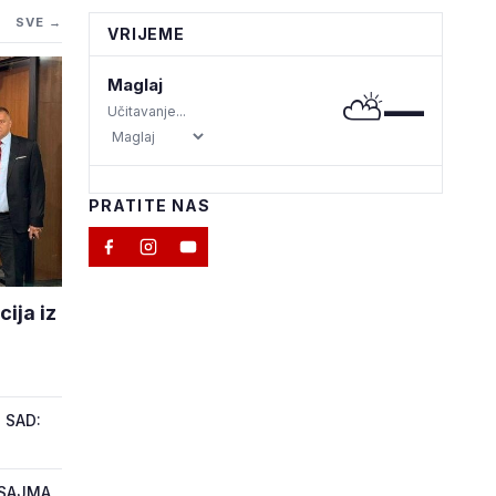
SVE →
VRIJEME
Maglaj
⛅
—
Učitavanje...
PRATITE NAS
ija iz
 SAD:
 SAJMA