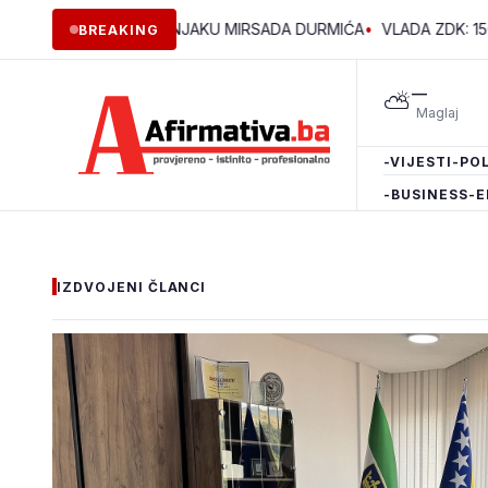
 GODINE U VOĆNJAKU MIRSADA DURMIĆA
•
VLADA ZDK: 150.000 K
BREAKING
—
⛅
-VIJESTI
-POL
-BUSINESS
-E
IZDVOJENI ČLANCI