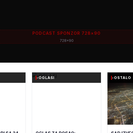
PODCAST SPONZOR 728×90
728x90
-OGLASI
-OSTALO