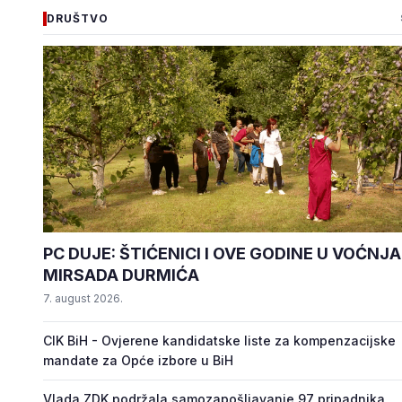
DRUŠTVO
PC DUJE: ŠTIĆENICI I OVE GODINE U VOĆNJ
MIRSADA DURMIĆA
7. august 2026.
CIK BiH - Ovjerene kandidatske liste za kompenzacijske
mandate za Opće izbore u BiH
Vlada ZDK podržala samozapošljavanje 97 pripadnika