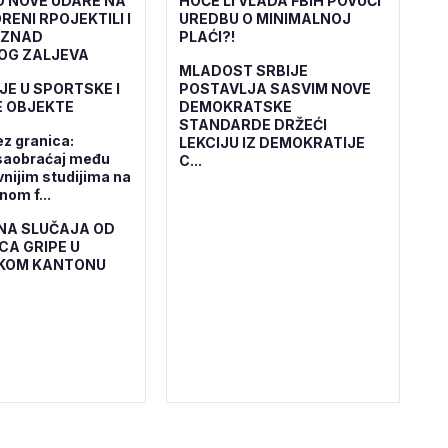
O NOVE UDARE NA
HOĆE LI VLADA FBiH POVUĆI
RENI RPOJEKTILI I
UREDBU O MINIMALNOJ
IZNAD
PLAĆI?!
OG ZALJEVA
MLADOST SRBIJE
JE U SPORTSKE I
POSTAVLJA SASVIM NOVE
 OBJEKTE
DEMOKRATSKE
STANDARDE DRŽEĆI
ez granica:
LEKCIJU IZ DEMOKRATIJE
saobraćaj među
C...
vnijim studijima na
om f...
NA SLUČAJA OD
CA GRIPE U
KOM KANTONU