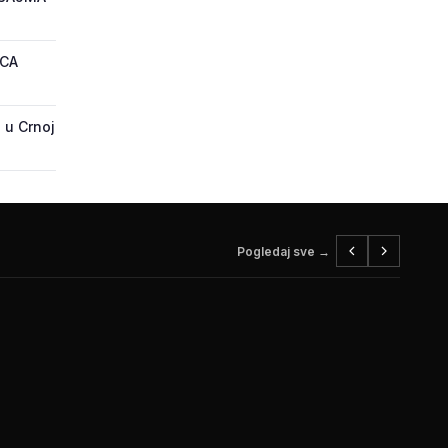
ECA
 u Crnoj
Pogledaj sve →