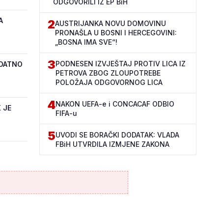
ODGOVORILI IZ EP BiH
A
2
AUSTRIJANKA NOVU DOMOVINU
PRONAŠLA U BOSNI I HERCEGOVINI:
„BOSNA IMA SVE“!
3
PODNESEN IZVJEŠTAJ PROTIV LICA IZ
ODATNO
PETROVA ZBOG ZLOUPOTREBE
POLOŽAJA ODGOVORNOG LICA
4
NAKON UEFA-e i CONCACAF ODBIO
 JE
FIFA-u
5
UVODI SE BORAČKI DODATAK: VLADA
FBiH UTVRDILA IZMJENE ZAKONA