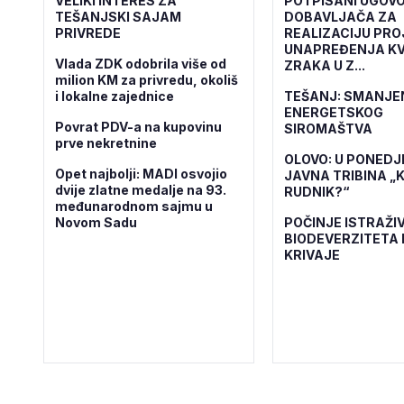
VELIKI INTERES ZA
POTPISANI UGOVO
TEŠANJSKI SAJAM
DOBAVLJAČA ZA
PRIVREDE
REALIZACIJU PR
UNAPREĐENJA KV
Vlada ZDK odobrila više od
ZRAKA U Z...
milion KM za privredu, okoliš
i lokalne zajednice
TEŠANJ: SMANJE
ENERGETSKOG
Povrat PDV-a na kupovinu
SIROMAŠTVA
prve nekretnine
OLOVO: U PONEDJ
Opet najbolji: MADI osvojio
JAVNA TRIBINA „K
dvije zlatne medalje na 93.
RUDNIK?“
međunarodnom sajmu u
Novom Sadu
POČINJE ISTRAŽI
BIODEVERZITETA 
KRIVAJE