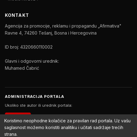
KONTAKT
Agencija za promocije, reklamu i propagandu „Afirmativa"
Ravne 4, 74260 Tešanj, Bosna i Hercegovina
ID broj: 4320660110002
Glavni i odgovorni urednik:
Muhamed Čabrić
ADMINISTRACIJA PORTALA
Ukoliko ste autor ili urednik portala:
PRIJAVA
Koristimo neophodne kolačiće za pravilan rad portala. Uz vašu
saglasnost možemo koristiti analitiku i učitati sadržaje trećih
strana.