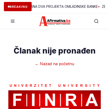
ERVENTA: PODRŽANA DVA PROJEKTA OMLADINSKE BANKE
•
ZENI
BREAKING
Članak nije pronađen
← Nazad na početnu